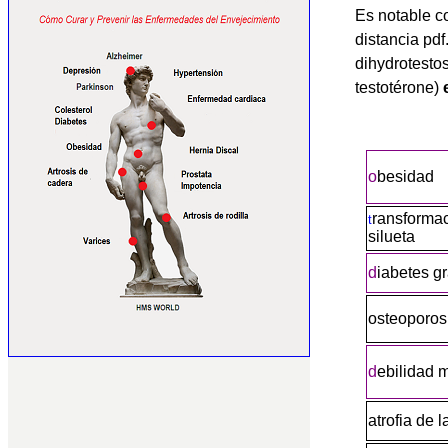
Es notable c
distancia pd
dihydrotesto
testotérone)
o
besidad
ransformac
t
silueta
d
iabetes g
o
steoporos
d
ebilidad 
atrofia de l