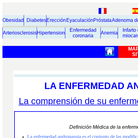
Obesidad
Diabetes
Erección
Eyaculación
Próstata
Adenoma de 
Enfermedad
Infarto
Arteriosclerosis
Hipertensi
on
Anemia
coronaria
miocar
MAP
SI
LA ENFERMEDAD A
La comprensión de su enferme
Definición Médica de la enfer
La enfermedad andropausia es el conjunto de las modific