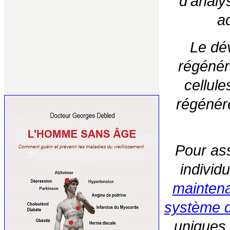
d'analy
ad
L
e dé
régénér
cellule
régénér
Pour as
individu
maintena
système d
uniques 