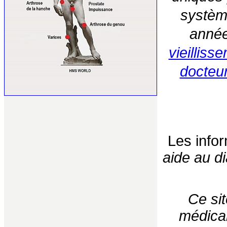
systèm
année
vieilliss
docteu
Les inform
aide au di
Ce sit
médical