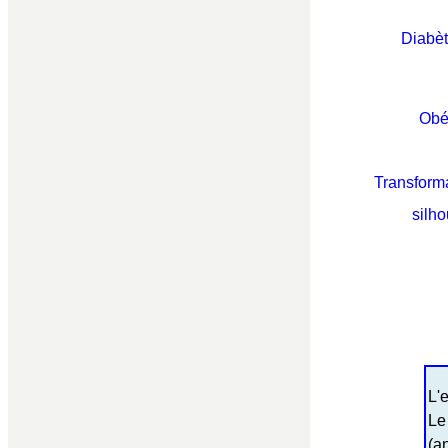
Diabèt
Obé
Transforma
silho
L'
Le
(a