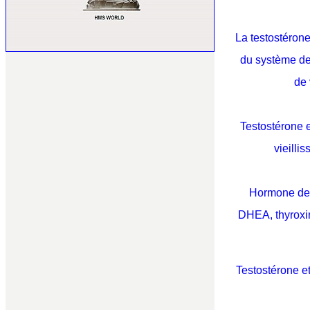
La testostéron
du système d
de 
Testostérone 
vieilli
H
ormone de
DHEA, thyroxin
Testostérone e