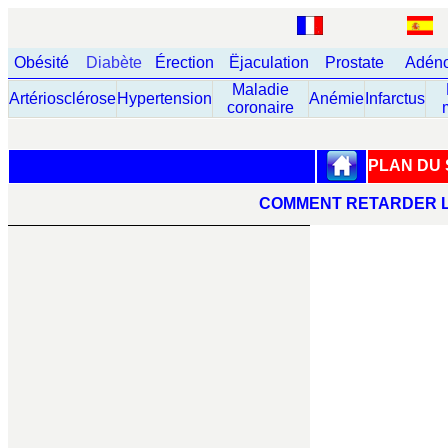
Obésité
Diabète
Érection
Ëjaculation
Prostate
Adéno
Maladie
Artériosclérose
Hypertension
Anémie
Infarctus
coronaire
PLAN DU 
COMMENT RETARDER L