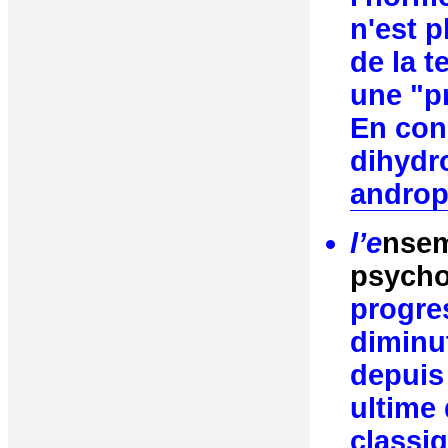
n'est p
de la t
une "p
En con
dihydr
andro
l’e
nsem
psych
progres
diminu
depuis
ultime 
classiq