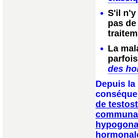
S'il n'
pas de
traitem
La mal
parfoi
des ho
Depuis la
conséquen
de testost
communaut
hypogona
hormonale