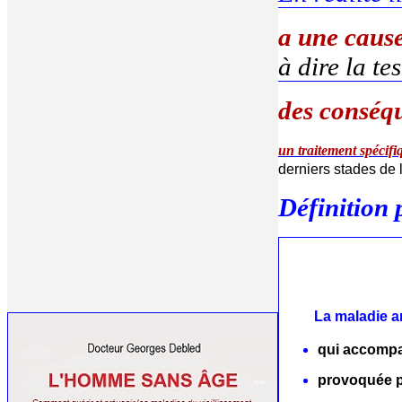
a une caus
à dire la te
des conséq
un traitement spécifi
derniers stades de 
D
éfinition
La maladie a
qui accompag
provoquée p