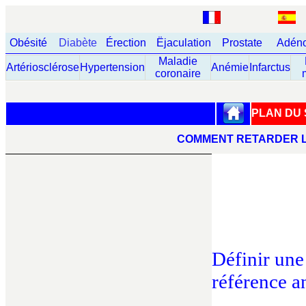
Obésité
Diabète
Érection
Ëjaculation
Prostate
Adéno
Maladie
Artériosclérose
Hypertension
Anémie
Infarctus
coronaire
PLAN DU 
COMMENT RETARDER L
Définir une 
référence a