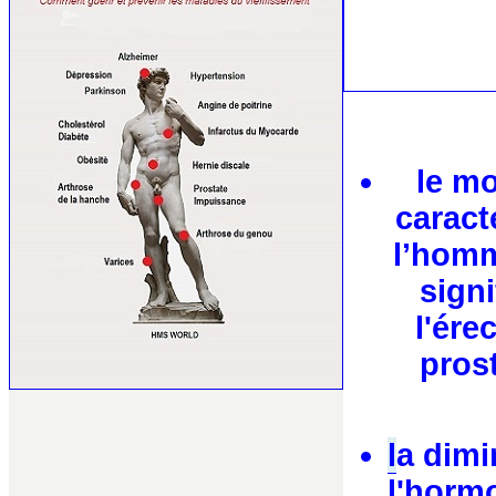
le mo
caract
l’homm
signi
l'ére
prost
l
a dimi
l'horm