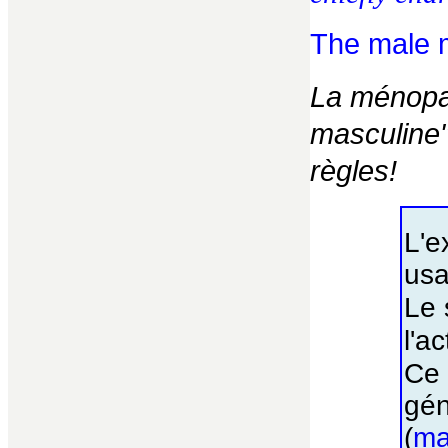
The male
La ménopau
masculine"
règles!
L'e
us
Le 
l'a
Ce 
gén
(
ma