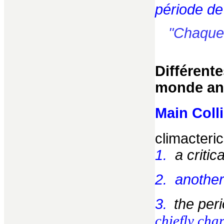
période de
"Chaque 
D
ifférent
monde an
Main Colli
climacteri
1.
a critic
2. another
3.
the per
chiefly cha