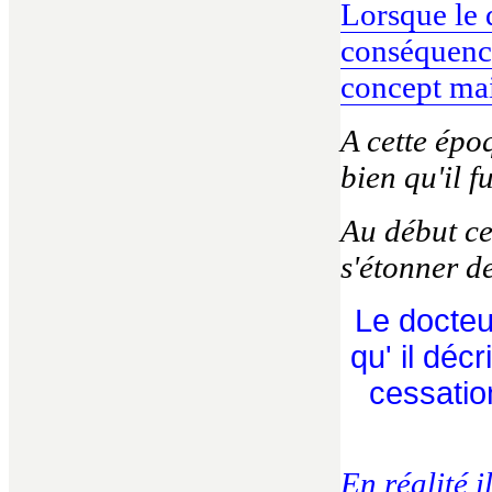
Lorsque le 
conséquence
concept mai
A cette épo
bien qu'il f
Au début ce
s'étonner de
Le docteu
qu' il déc
cessatio
En réalité i