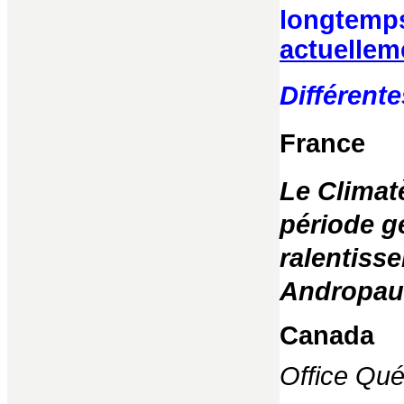
longtemps
actuelleme
Différent
France
Le Climatè
période g
ralentisse
Andropau
Canada
Office Qué