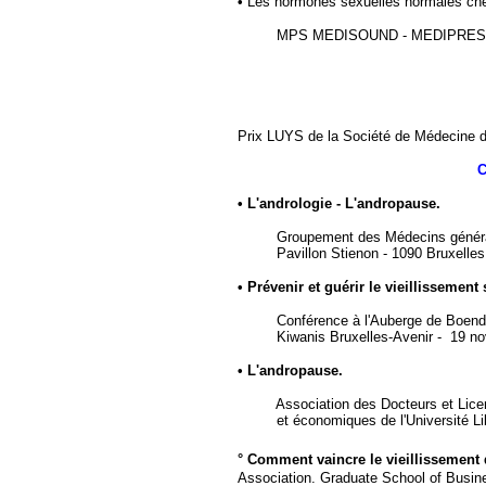
•
Les hormones sexuelles normales ch
MPS MEDISOUND
-
MEDIPRESS
Prix LUYS de la Société de Médecine d
• L'andrologie - L'andropause.
Groupement des Médecins général
Pavillon Stienon - 1090 Bruxelles
• Prévenir et guérir le vieillissemen
Conférence à l'Auberge de Boendae
Kiwanis Bruxelles-Aveni
r -
19 no
• L'andropause.
Association des Docteurs et Lice
et économiques de l'Université Li
° Comment vaincre le vieillissemen
Association. Graduate
School
of
Busin