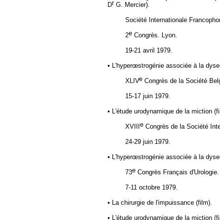
r
D
G. Mercier).
Société Internationale Francoph
e
2
Congrès. Lyon.
19-21 avril 1979.
• L'hyperœstrogénie associée à la dysect
e
XLIV
Congrès de
la Société Bel
15-17 juin 1979.
• L'étude urodynamique de la miction (fi
e
XVIII
Congrès de
la Société Int
24-29 juin 1979.
• L'hyperœstrogénie associée à la dysect
e
73
Congrès Français d'Urologie.
7-11 octobre 1979.
• La chirurgie de l'impuissance (film).
• L'étude urodynamique de la miction (fi