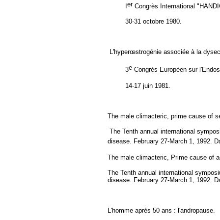
er
I
Congrès International "HAN
30-31 octobre 1980.
L'hyperœstrogénie associée à la dysecta
e
3
Congrès Européen sur l'Endo
14-17 juin 1981.
The male climacteric, prime cause of se
The Tenth annual international sympos
disease. February 27-March 1, 1992.
Da
The male climacteric, Prime cause of a
The Tenth annual international sympos
disease. February 27-March 1, 1992.
Da
L'homme après 50 ans : l'andropause.