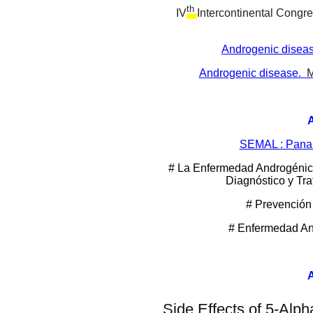
th
IV
Intercontinental Congr
Androgenic diseas
Androgenic disease.
M
SEMAL : Panam
# La Enfermedad Androgénica
Diagnóstico y Tra
# Prevención
# Enfermedad An
Side Effects of 5-Alp