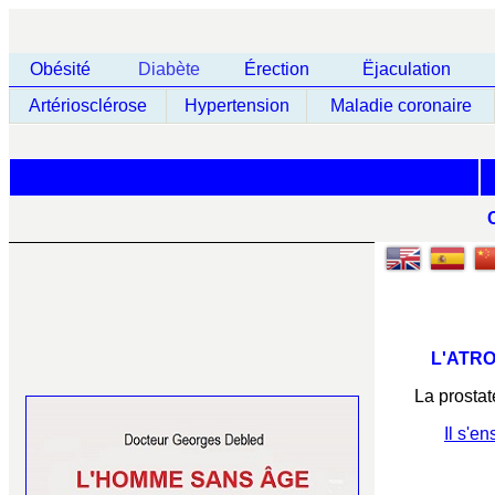
Obésité
Diabète
Érection
Ëjaculation
Artériosclérose
Hypertension
Maladie coronaire
L'ATR
La prostat
Il s'e