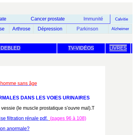
ate
Cancer prostate
Immunit
é
Calvitie
se
Arthrose
Dépression
P
arkinson
Alzheimer
 DEBLED
TV-VIDÉOS
LIVRES
E
l'homme sans âge
RMALES DANS LES VOIES URINAIRES
a vessie (le muscle prostatique s'ouvre mal).T
e filtration rénale
pdf.
(pages 96 à 108)
sion anormale?